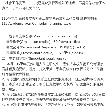
「社會工作實習（一)」(已完成實習課程並通過者，不需選修社會工作
實習一，且不得抵免學分)。
113學年度 民族發展與社會工作學系民族社工碩專班 課程規劃表
113 Academic year Curriculum planning table
一、最低畢業學分數(Minimum graduation credits)：
畢業學分(Graduation credits)：30.0學分(credits)
專業必修(Professional Required)：15.0學分(credits)
專業選修(Professional elective)：15.0學分(credits)
二、重要相關規定(Important regulations)：
1、本系105學年度(含)起入學之研究生，應依「本校學術研究倫理教
育課程實施要點」規定，於入學第一學年度結束前修習並完成「學術
研究倫理教育課程」。
2、研究生得經授課教師與系主任同意抵免學分，但上限以9學分為原
則。本系研究所肄業者，學分抵免標準得依本系「研究生學分抵免要
點」規定。
3、研究生應於修業第四學期開學加退選結束前，提報論文研究題目並
經指導教授簽名同意。更換指導教授需經新任指導教授簽名同意。
4、研究生必修其指導教授之「專題研究」3學分。如指導教授為本院