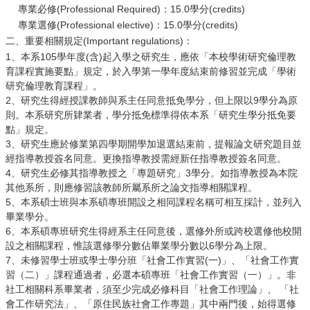
專業必修(Professional Required)：15.0學分(credits)
專業選修(Professional elective)：15.0學分(credits)
二、重要相關規定(Important regulations)：
1、本系105學年度(含)起入學之研究生，應依「本校學術研究倫理教
育課程實施要點」規定，於入學第一學年度結束前修習並完成「學術
研究倫理教育課程」。
2、研究生得經授課教師與系主任同意抵免學分，但上限以9學分為原
則。本系研究所肄業者，學分抵免標準得依本系「研究生學分抵免要
點」規定。
3、研究生應於修業第四學期開學加退選結束前，提報論文研究題目並
經指導教授簽名同意。更換指導教授需經新任指導教授簽名同意。
4、研究生必修其指導教授之「專題研究」3學分。如指導教授為本院
其他系所，則應修習該教師所屬系所之論文指導相關課程。
5、本系碩士班與本系碩專班開設之相同課程名稱可相互採計，並列入
畢業學分。
6、本系碩專班研究生得經系主任同意後，選修外所或跨校選修他校開
設之相關課程，惟該選修學分數佔畢業學分數以6學分為上限。
7、未修習學士班或學士學分班「社會工作實習(一)」、「社會工作實
習（二）」課程通過者，必選本碩專班「社會工作實習（一）」。非
社工相關科系畢業者，須至少完成必修科目「社會工作理論」、 「社
會工作研究法」、「原住民族社會工作專題」其中兩門後，始得選修