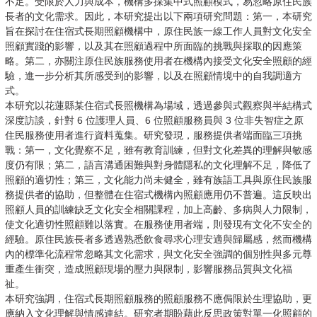
不足。受限於人力與成本，機構多採集中式照顧模式，易忽略原住民族
長者的文化需求。因此，本研究提出以下兩項研究問題：第一，本研究
旨在探討在住宿式長期照顧機構中，原住民族一線工作人員對文化安全
照顧實踐的影響，以及其在照顧過程中所面臨的挑戰與採取的因應策
略。第二，亦關注原住民族服務使用者在機構內接受文化安全照顧的經
驗，進一步分析其所感受到的影響，以及在照顧情境中的自我調適方
式。
本研究以花蓮縣某住宿式長照機構為場域，透過參與式觀察與半結構式
深度訪談，針對 6 位護理人員、6 位照顧服務員與 3 位非失智症之原
住民服務使用者進行資料蒐集。研究發現，服務提供者端面臨三項挑
戰：第一，文化覺察不足，雖有教育訓練，但對文化差異的理解與敏感
度仍有限；第二，語言溝通困難與對身體隱私的文化理解不足，降低了
照顧的適切性；第三，文化能力尚未健全，雖有族語工具與原住民族服
務提供者的協助，但整體在住宿式機構內照顧應用仍不普遍。這反映出
照顧人員的訓練缺乏文化安全相關課程，加上高齡、多病與人力限制，
使文化適切性照顧難以落實。在服務使用者端，則發現有文化不安全的
經驗。原住民族長者多透過熟悉飲食尋求心理安適與歸屬感，然而機構
內的標準化流程常忽略其文化需求，與文化安全強調的個別性與多元尊
重產生衝突，造成照顧現場的壓力與限制，影響服務品質與文化福
祉。
本研究強調，住宿式長期照顧服務的照顧服務不應侷限於生理協助，更
應納入文化理解與情感連結。研究者期盼藉此反思政策對單一化照顧的