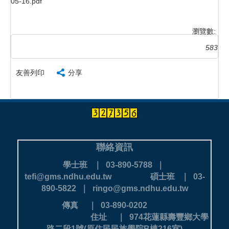
05-16.pdf
瀏覽數:
583
友善列印
分享
聯絡資訊
學士班 ｜ 03-890-5788 ｜
tefi@gms.ndhu.edu.tw
碩士班 ｜ 03-
890-5822 ｜ ringo@gms.ndhu.edu.tw
傳真 ｜ 03-890-0202
住址 ｜ 974花蓮縣壽豐鄉大學
路二段1號(原住民民族學院B棟216室)