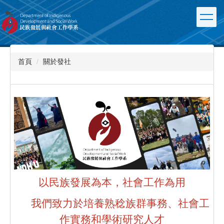
跳
到
主
要
內
容
首頁
關於發社
區
以民族發展為本，社會工作為用
我們致力於培養熟稔族群事務、社會工
作實務和學術研究人才