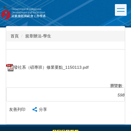
跳
到
主
要
內
容
首頁
規章辦法-學生
區
發社系（碩專班）修業要點_1150113.pdf
瀏覽數:
598
友善列印
分享