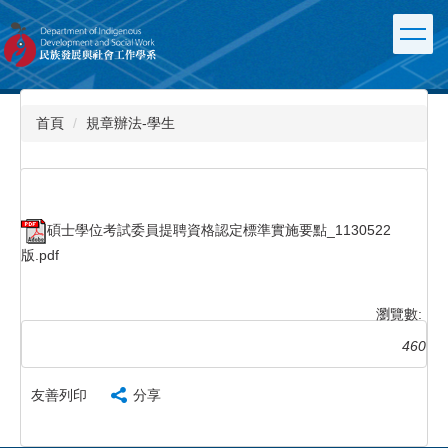
跳
到
主
要
內
容
首頁
規章辦法-學生
區
碩士學位考試委員提聘資格認定標準實施要點_1130522
版.pdf
瀏覽數:
460
友善列印
分享