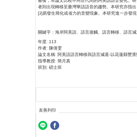
最後，本論文比較不同世代間的阿美語語音變化。研究發
者則出現轉移至臺灣華語語音的趨勢。本研究亦指出，無
[ʡ]易發生簡化或省力的音變現象。本研究進一步
關鍵字：海岸阿美語、語言接觸、語言轉移、語言減
年度:
113
作者:
陳倩雯
論文名稱:
阿美語語言轉移與語言減退-以花蓮縣豐濱
指導教授:
簡月真
班別:
碩士班
友善列印