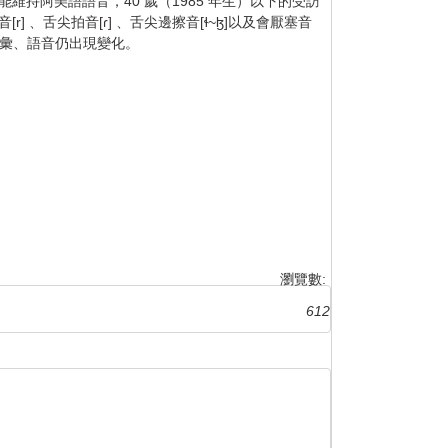
維持阿美語語音，40 歲（1985 年生）以下的受訪
舌尖拍音[ɾ] 、舌尖邊擦音[ɬ~ɮ]以及會厭塞音
詞彙、語音仍出現變化。
瀏覽數:
612