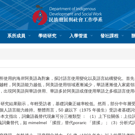
系所成員
學術研究
入學管道
發社課程
所使用的海岸阿美語為對象，探討語言使用變化以及語言結構變化。首先，本
，阿美語能力越低，阿美語使用領域逐漸減少，華語逐漸侵入家庭領域。50-
出現阿美語與華語併用、華語多於阿美語或僅使用華語之多樣語言使用模式。
，研究結果顯示，年輕受訪者，基礎詞彙正確率較低。然而，部分中年層
人語言能力維持。整體而言，50 歲以下（1975 年後生）受訪者基
指出，詞彙語義替代現象可分三種類型 ： （1）上下位關係：上位詞 kama
，如 mimelmel 「揉捏」替代poraric 「搓揉」；（3）分析式詞組：