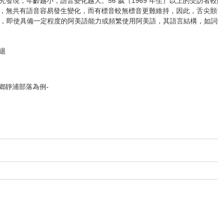
現，年齡越小，語音變化越大。56 歲（1969 年生）以上的受訪者較能
共有語音容易發生變化，而有標音較無標音更難維持，因此，舌尖顫音[r] 、
發現，即使具備一定程度的阿美語能力或頻繁使用阿美語，其語言結構，如
退
鄉靜浦部落為例-