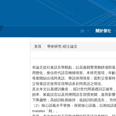
跳
到
主
要
內
:::
關於發社
容
區
首頁
學術研究-碩士論文
本論文從社會語言學觀點，以花蓮縣豐濱鄉靜浦部落
用變化，推估世代語言轉移情形。本研究發現，年齡越輕
母輩開始出現阿美語、華語併用情形；面對父母輩時，
父母輩語言使用呈現華語多於阿美語之情況。
其次本文以基礎詞彙表 ，探討世代間基礎詞正確率
頻率、家庭語言以及同儕間語言習慣有關，進而影響個
下降趨勢；高頻詞較易維持，低頻詞則易流失 。另外本文
（2）核心語義水平替換：保留核心語義，以相似語義詞彙替代
matales「鈍」。