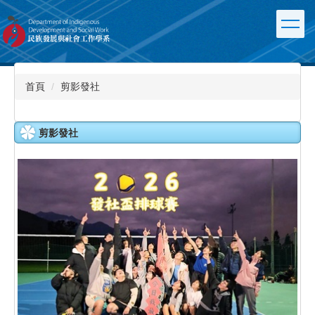
跳
到
主
要
內
容
首頁
剪影發社
區
剪影發社