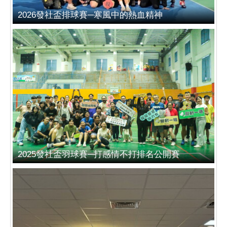
2026發社盃排球賽─寒風中的熱血精神
2025發社盃羽球賽─打感情不打排名公開賽