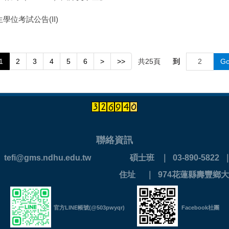
學位考試公告(II)
共
25
頁
到
G
1
2
3
4
5
6
>
>>
聯絡資訊
 ｜ tefi@gms.ndhu.edu.tw
碩士班 ｜ 03-890-5822 ｜ 
890-0202
住址 ｜ 974花蓮縣壽豐鄉大
官方LINE帳號(@503pwyqr)
Facebook社團