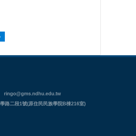
o
ringo@gms.ndhu.edu.tw
學路二段1號(原住民民族學院B棟216室)