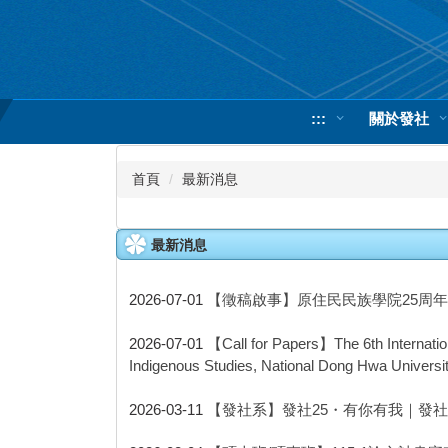
跳
到
主
要
內
:::
關於發社
容
區
首頁
最新消息
最新消息
2026-07-01
【徵稿啟事】原住民民族學院25周
2026-07-01
【Call for Papers】The 6th Internatio
Indigenous Studies, National Dong Hwa Universi
2026-03-11
【發社系】發社25・有你有我｜發