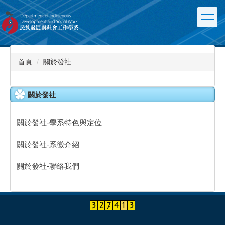
跳
到
主
要
內
容
首頁
關於發社
區
關於發社
關於發社-學系特色與定位
關於發社-系徽介紹
關於發社-聯絡我們