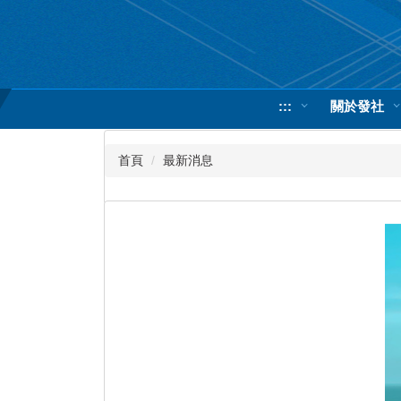
跳
到
主
要
內
:::
關於發社
容
區
首頁
最新消息