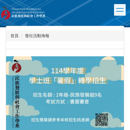
跳
到
主
要
內
容
首頁
發社活動海報
區