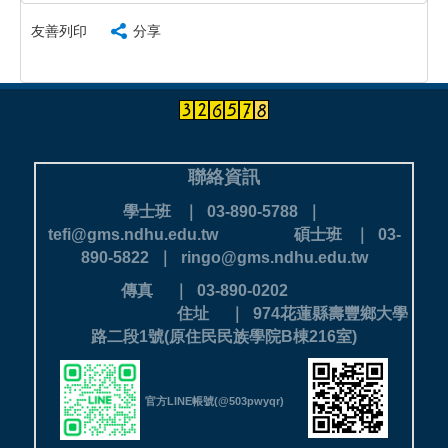
友善列印
分享
聯絡資訊
學士班 ｜ 03-890-5788 ｜
tefi@gms.ndhu.edu.tw
碩士班 ｜ 03-
890-5822 ｜ ringo@gms.ndhu.edu.tw
傳真 ｜ 03-890-0202
住址 ｜ 974花蓮縣壽豐鄉大學
路二段1號(原住民民族學院B棟216室)
官方LINE帳號(@503pwyqr)