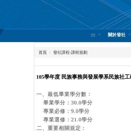
跳
到
主
要
內
:::
關於發社
容
區
首頁
發社課程-課程規劃
105學年度 民族事務與發展學系民族社
一、最低畢業學分數：
畢業學分：30.0學分
專業必修：9.0學分
專業選修：21.0學分
二、重要相關規定：