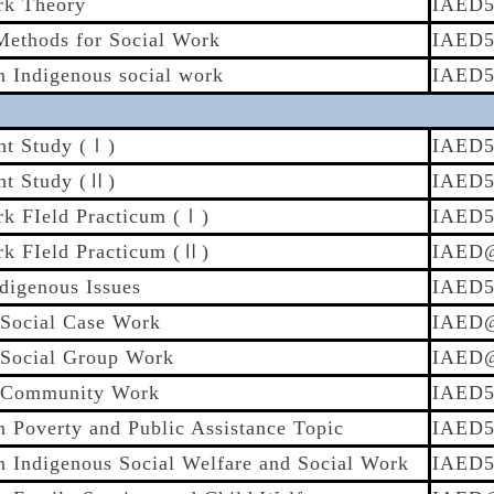
rk Theory
IAED5
Methods for Social Work
IAED5
n Indigenous social work
IAED5
nt Study (Ⅰ)
IAED5
nt Study (Ⅱ)
IAED5
rk FIeld Practicum (Ⅰ)
IAED5
rk FIeld Practicum (Ⅱ)
IAED
digenous Issues
IAED5
Social Case Work
IAED
Social Group Work
IAED
 Community Work
IAED5
 Poverty and Public Assistance Topic
IAED5
n Indigenous Social Welfare and Social Work
IAED5