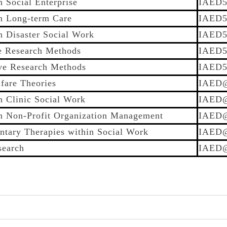
 Social Enterprise
IAED5
n Long-term Care
IAED5
n Disaster Social Work
IAED5
ve Research Methods
IAED5
ive Research Methods
IAED5
fare Theories
IAED
n Clinic Social Work
IAED
n Non-Profit Organization Management
IAED
tary Therapies within Social Work
IAED
search
IAED