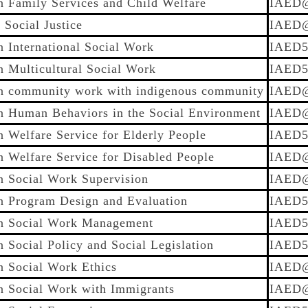
n Family Services and Child Welfare
IAED
 Social Justice
IAED
 International Social Work
IAED5
n Multicultural Social Work
IAED5
n community work with indigenous community
IAED
n Human Behaviors in the Social Environment
IAED
 Welfare Service for Elderly People
IAED5
 Welfare Service for Disabled People
IAED
n Social Work Supervision
IAED
n Program Design and Evaluation
IAED5
n Social Work Management
IAED5
 Social Policy and Social Legislation
IAED5
n Social Work Ethics
IAED
n Social Work with Immigrants
IAED