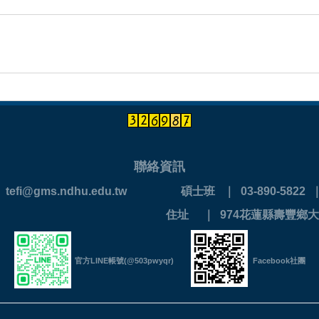
聯絡資訊
 ｜ tefi@gms.ndhu.edu.tw
碩士班 ｜ 03-890-5822 ｜ 
890-0202
住址 ｜ 974花蓮縣壽豐鄉大
官方LINE帳號(@503pwyqr)
Facebook社團