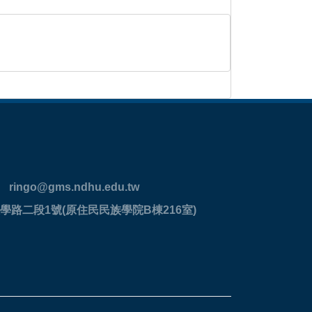
ringo@gms.ndhu.edu.tw
學路二段1號(原住民民族學院B棟216室)