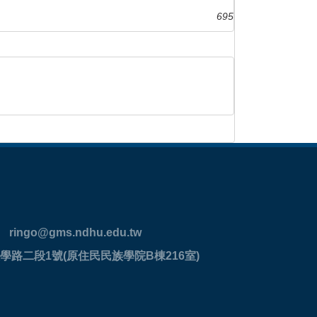
695
ringo@gms.ndhu.edu.tw
學路二段1號(原住民民族學院B棟216室)