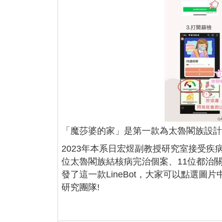
「魔莎婆的家」是第一款為太魯閣族設計的
2023年本系日宏煜副教授研究室接受
位太魯閣族結核病完治個案、11位都治
發了這一款LineBot，大家可以點選圖
研究團隊!