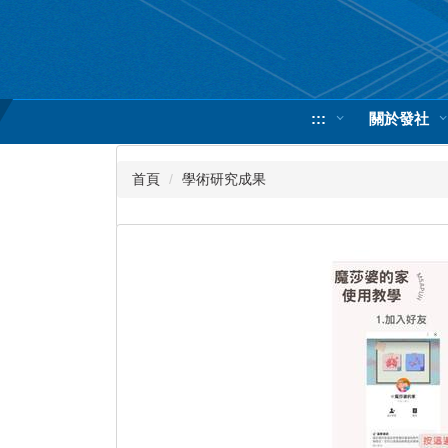
跳
到
主
要
內
:::
關於發社
容
區
首頁
學術研究成果