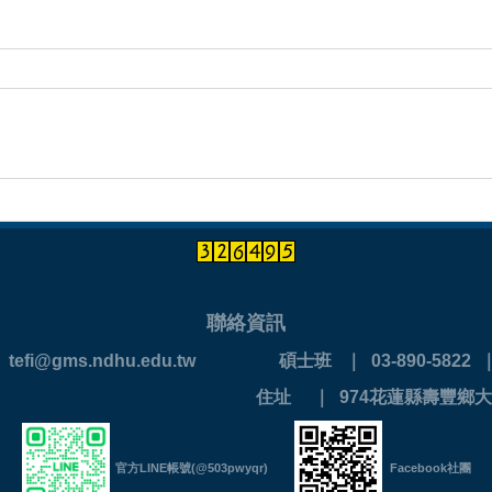
聯絡資訊
 ｜ tefi@gms.ndhu.edu.tw
碩士班 ｜ 03-890-5822 ｜ 
890-0202
住址 ｜ 974花蓮縣壽豐鄉大
官方LINE帳號(@503pwyqr)
Facebook社團