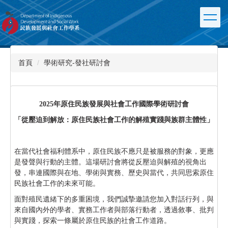
跳
到
主
要
內
容
首頁
學術研究-發社研討會
區
2025
年原住民族發展與社會工作國際學術研討會
「從壓迫到解放：原住民族社會工作的解殖實踐與族群主體性」
在當代社會福利體系中，原住民族不應只是被服務的對象，更應
是發聲與行動的主體。這場研討會將從反壓迫與解殖的視角出
發，串連國際與在地、學術與實務、歷史與當代，共同思索原住
民族社會工作的未來可能。
面對殖民遺緒下的多重困境，我們誠摯邀請您加入對話行列，與
來自國內外的學者、實務工作者與部落行動者，透過敘事、批判
與實踐，探索一條屬於原住民族的社會工作道路。