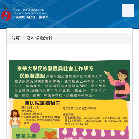
跳
到
主
要
內
容
首頁
發社活動海報
區