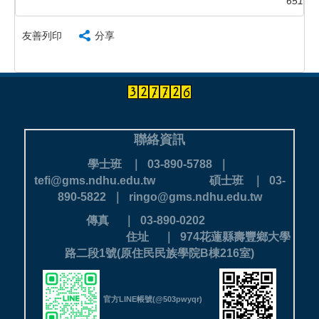
651
友善列印
分享
聯絡資訊
學士班 ｜ 03-890-5788 ｜
tefi@gms.ndhu.edu.tw
碩士班 ｜ 03-
890-5822 ｜ ringo@gms.ndhu.edu.tw
傳真 ｜ 03-890-0202
住址 ｜ 974花蓮縣壽豐鄉大學
路二段1號(原住民民族學院B棟216室)
官方LINE帳號(@503pwyqr)