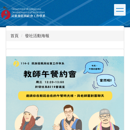
跳
到
主
要
內
容
首頁
發社活動海報
區