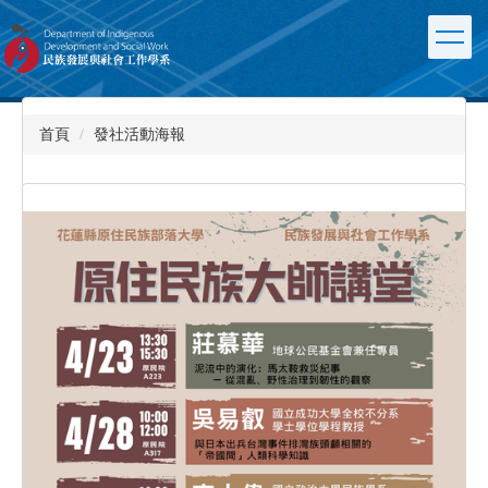
跳
到
主
要
內
容
首頁
發社活動海報
區