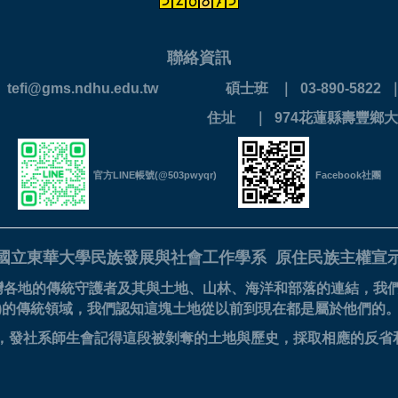
聯絡資訊
 ｜ tefi@gms.ndhu.edu.tw
碩士班 ｜ 03-890-5822 ｜ 
890-0202
住址 ｜ 974花蓮縣壽豐鄉大
官方LINE帳號(@503pwyqr)
Facebook社團
國立東華大學民族發展與社會工作學系
原住民族主權宣
灣各地的傳統守護者及其與土地、山林、海洋和部落的連結，我
美族)的傳統領域，我們認知這塊土地從以前到現在都是屬於他們的
的滋養，發社系師生會記得這段被剝奪的土地與歷史，採取相應的反