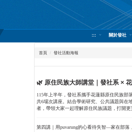
跳
到
主
要
內
:::
關於發社
容
區
首頁
發社活動海報
🌿 原住民族大師講堂｜發社系 ×
115年上半年，發社系攜手花蓮縣原住民族部
共6場次講座。結合學術研究、公共議題與在
者，帶領大家一起理解原住民族議題，打開更
第四講｜用
puvarung
的心看待失智
—
家在部落