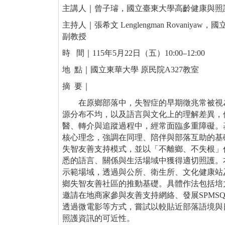
主講人｜曾子璿，國立臺東大學高齡健康與照
主持人｜張希文 Lenglengman Rovani
副教授
時 間｜115年
5
月
22
日（五）
10:00
–
12:00
地 點｜國立東華大學 原民院
A327教室
摘 要｜
在原鄉部落中，失智症的早期徵兆常被視
源分布不均，以及語言與文化上的理解差異，
醫、轉介與追蹤過程中，經常面臨多重障礙。
核心理念，強調在同理、陪伴與部落互助的基
失智友善支持模式，並以「不離鄉、不失根」
悉的語言、關係與生活場域中獲得適切照護。
示範場域，透過與公所、衛生所、文化健康站
鄉失智友善社區的推動基礎。具體作法包括培
邀請在地商家參與友善支持網絡、發展
SPMS
透過微電影等方式，嘗試以較貼近部落語境與
照護資訊的可近性。