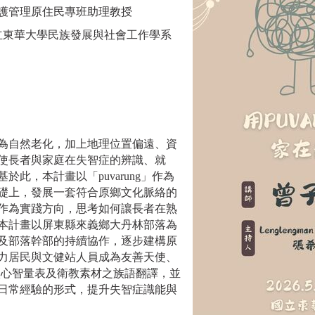
護管理原住民專班助理教授
yaw，國立東華大學民族發展與社會工作學系
為自然老化，加上地理位置偏遠、資
使長者與家庭在失智症的辨識、就
基於此，本計畫以「
puvarung
」作為
礎上，發展一套符合原鄉文化脈絡的
作為實踐方向，思考如何讓長者在熟
本計畫以屏東縣來義鄉大丹林部落為
及部落幹部的持續協作，逐步建構原
力居民與文健站人員成為友善天使、
Q
心智量表及衛教素材之族語翻譯，並
日常經驗的形式，提升失智症識能與