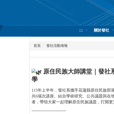
跳
到
主
要
內
:::
關於發社
容
區
首頁
發社活動海報
原住民族大師講堂｜發社系
學
115年上半年，發社系攜手花蓮縣原住民族部
共6場次講座。結合學術研究、公共議題與在
者，帶領大家一起理解原住民族議題，打開更
---------------------------