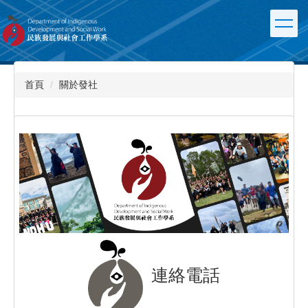
跳
到
主
要
內
容
首頁
關於發社
區
連絡電話