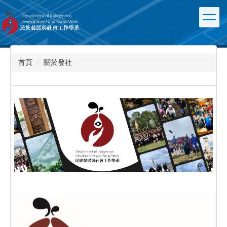
跳
到
主
要
內
容
首頁
關於發社
區