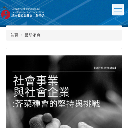
跳
到
主
要
內
容
首頁
最新消息
區