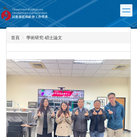
跳
到
主
要
內
容
首頁
學術研究-碩士論文
區