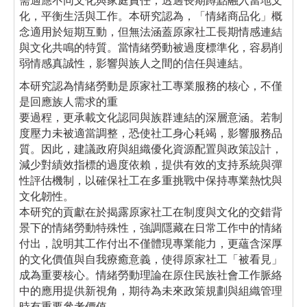
需適應不同文化與家庭責任，透過長期蹲點融入當地文
化，平衡生活與工作。本研究認為，「情緒商品化」概
念適用於短期互動，但無法涵蓋原家社工長期情感連結
與文化共鳴的特質。當情緒勞動被過度標準化，容易削
弱情感真誠性，影響與族人之間的信任與連結。
本研究認為情緒勞動是原家社工專業服務的核心，不僅
是回應族人需求的重
要過程，更承載文化認同與族群連結的深層意涵。若制
度壓力未被適當調整，恐使社工身心耗竭，影響服務品
質。因此，建議政府與組織優化資源配置與政策設計，
減少對績效指標的過度依賴，提供有效的支持系統與彈
性評估機制，以確保社工在多重挑戰中保持專業熱忱與
文化韌性。
本研究的貢獻在於揭露原家社工在制度與文化的交錯背
景下的情緒勞動特殊性，強調隱藏在日常工作中的情緒
付出，說明其工作付出不僅體現專業能力，更蘊含深厚
的文化價值與自我療癒意義，使得原家社工「被看見」
成為重要核心。情緒勞動理論在原住民族社會工作脈絡
中的應用提供新視角，期待為未來政策規劃與組織管理
時有重要參考價值。