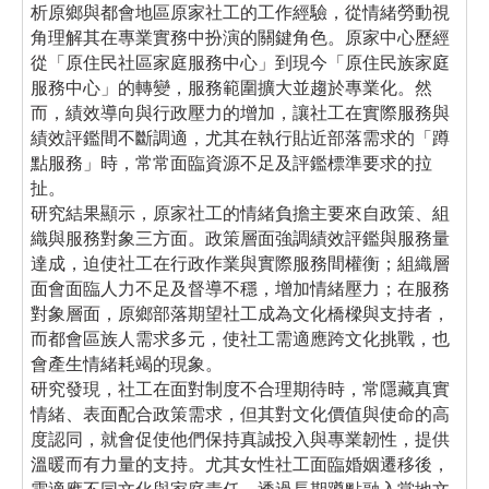
析原鄉與都會地區原家社工的工作經驗，從情緒勞動視
角理解其在專業實務中扮演的關鍵角色。原家中心歷經
從「原住民社區家庭服務中心」到現今「原住民族家庭
服務中心」的轉變，服務範圍擴大並趨於專業化。然
而，績效導向與行政壓力的增加，讓社工在實際服務與
績效評鑑間不斷調適，尤其在執行貼近部落需求的「蹲
點服務」時，常常面臨資源不足及評鑑標準要求的拉
扯。
研究結果顯示，原家社工的情緒負擔主要來自政策、組
織與服務對象三方面。政策層面強調績效評鑑與服務量
達成，迫使社工在行政作業與實際服務間權衡；組織層
面會面臨人力不足及督導不穩，增加情緒壓力；在服務
對象層面，原鄉部落期望社工成為文化橋樑與支持者，
而都會區族人需求多元，使社工需適應跨文化挑戰，也
會產生情緒耗竭的現象。
研究發現，社工在面對制度不合理期待時，常隱藏真實
情緒、表面配合政策需求，但其對文化價值與使命的高
度認同，就會促使他們保持真誠投入與專業韌性，提供
溫暖而有力量的支持。尤其女性社工面臨婚姻遷移後，