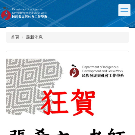
跳
到
主
要
內
容
首頁
最新消息
區