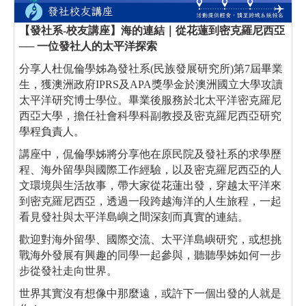
【發社系-校友講座】海的連結｜從花蓮到密克羅尼西亞
── 一位發社人的太平洋探索
分享人杜侃倫學姊為發社系(民族發展研究所)第7屆畢業
生，獲澳洲政府IPRS及APA獎學金於澳洲國立大學攻讀
太平洋研究博士學位。畢業後服務於北太平洋密克羅尼
西亞大學，擔任社會科學科副教授及密克羅尼西亞研究
學程負責人。
講座中，侃倫學姊將分享他在原民院及發社系的求學歷
程、海外留學與國際工作經驗，以及密克羅尼西亞的人
文環境與生活故事，帶大家從花蓮出發，穿越太平洋來
到密克羅尼西亞，透過一段跨越海洋的人生旅程，一起
看見發社與太平洋島嶼之間深刻而真實的連結。
歡迎對海外留學、國際交流、太平洋島嶼研究，或想挑
戰海外發展有興趣的同學一起參與，聽聽學姊如何一步
步從發社走向世界。
世界其實沒有想像中那麼遠，或許下一個出發的人就是