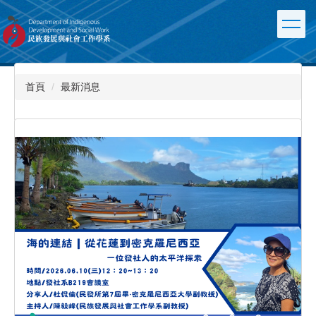
跳
到
主
要
內
容
首頁
最新消息
區